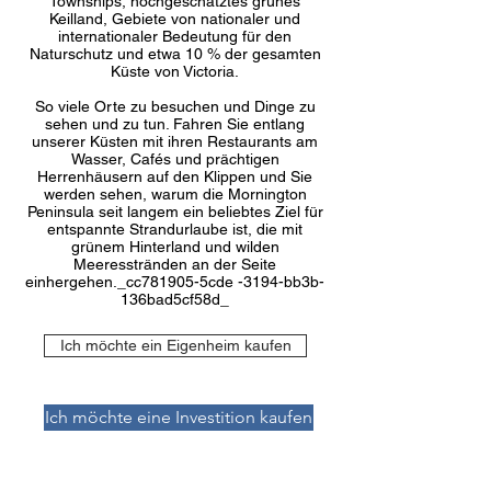
Townships, hochgeschätztes grünes
Keilland, Gebiete von nationaler und
internationaler Bedeutung für den
Naturschutz und etwa 10 % der gesamten
Küste von Victoria.
So viele Orte zu besuchen und Dinge zu
sehen und zu tun. Fahren Sie entlang
unserer Küsten mit ihren Restaurants am
Wasser, Cafés und prächtigen
Herrenhäusern auf den Klippen und Sie
werden sehen, warum die Mornington
Peninsula seit langem ein beliebtes Ziel für
entspannte Strandurlaube ist, die mit
grünem Hinterland und wilden
Meeresstränden an der Seite
einhergehen._cc781905-5cde -3194-bb3b-
136bad5cf58d_
Ich möchte ein Eigenheim kaufen
Ich möchte eine Investition kaufen