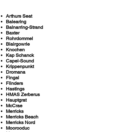
Arthurs Seat
Balearing
Balnarring-Strand
Baxter
Rohrdommel
Blairgowrie
Knochen
Kap Schanck
Capel-Sound
Krippenpunkt
Dromana
Fingal
Flinders
Hastings
HMAS Zerberus
Hauptgrat
McCrae
Merricks
Merricks Beach
Merricks Nord
Moorooduc