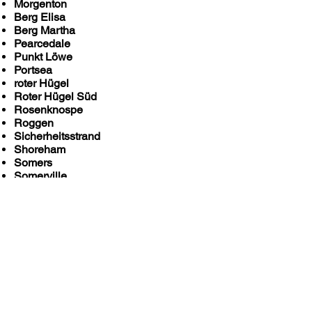
Morgenton
Berg Elisa
Berg Martha
Pearcedale
Punkt Löwe
Portsea
roter Hügel
Roter Hügel Süd
Rosenknospe
Roggen
Sicherheitsstrand
Shoreham
Somers
Somerville
Sorrent
Strand von St. Andrews
Tootgarook
Tuerong
Tyabb
Let's get started