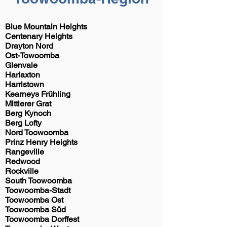
Blue Mountain Heights
Centenary Heights
Drayton Nord
Ost-Towoomba
Glenvale
Harlaxton
Harristown
Kearneys Frühling
Mittlerer Grat
Berg Kynoch
Berg Lofty
Nord Toowoomba
Prinz Henry Heights
Rangeville
Redwood
Rockville
South Toowoomba
Toowoomba-Stadt
Toowoomba Ost
Toowoomba Süd
Toowoomba Dorffest