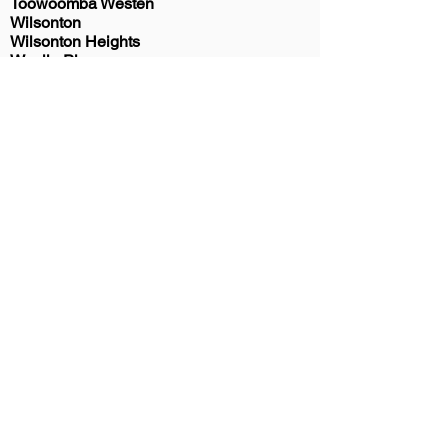
Toowoomba Westen
Wilsonton
Wilsonton Heights
Wyalla Plaza
Let's get started
It all starts with a
chat.
We invite you to get in touch
with us for a complimentary
discovery call. This call will give
us a chance to get to know
you and your requirements,
along with you getting to know