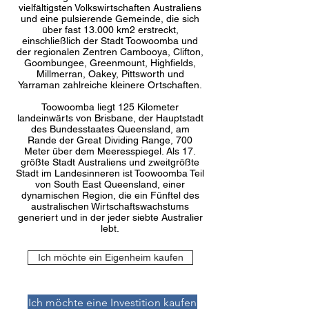
vielfältigsten Volkswirtschaften Australiens
und eine pulsierende Gemeinde, die sich
über fast 13.000 km2 erstreckt,
einschließlich der Stadt Toowoomba und
der regionalen Zentren Cambooya, Clifton,
Goombungee, Greenmount, Highfields,
Millmerran, Oakey, Pittsworth und
Yarraman zahlreiche kleinere Ortschaften.
Toowoomba liegt 125 Kilometer
landeinwärts von Brisbane, der Hauptstadt
des Bundesstaates Queensland, am
Rande der Great Dividing Range, 700
Meter über dem Meeresspiegel. Als 17.
größte Stadt Australiens und zweitgrößte
Stadt im Landesinneren ist Toowoomba Teil
von South East Queensland, einer
dynamischen Region, die ein Fünftel des
australischen Wirtschaftswachstums
generiert und in der jeder siebte Australier
lebt.
Ich möchte ein Eigenheim kaufen
Ich möchte eine Investition kaufen