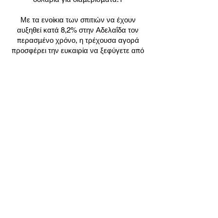
Με τα ενοίκια των σπιτιών να έχουν
αυξηθεί κατά 8,2% στην Αδελαΐδα τον
περασμένο χρόνο, η τρέχουσα αγορά
προσφέρει την ευκαιρία να ξεφύγετε από
την ενοικίαση και να μπείτε σε ένα δικό
σας σπίτι.
Η αγορά κατοικιών της Αδελαΐδας έχει
ιστορικά υψηλές επιδόσεις, με τα σπίτια
και τις μονάδες να παρουσιάζουν σταθερή
άνοδο στις μέσες τιμές. Όντας μια μεγάλη
πρωτεύουσα της Αυστραλίας, η Αδελαΐδα
είναι σε θέση να προσφέρει έναν
παρόμοιο τρόπο ζωής σε άλλες πόλεις σε
πολύ πιο προσιτή τιμή.
Αν και το 2020 οι περισσότερες αγορές
κατοικιών σημείωσαν πτώση στην
ανάπτυξή τους, οι μέσες τιμές των
κατοικιών της Αδελαΐδας έχουν φτάσει σε