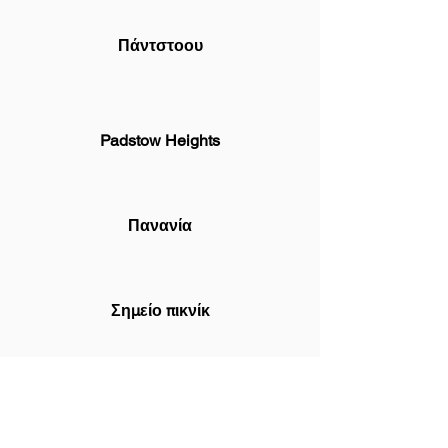
Πάντστοου
Padstow Heights
Πανανία
Σημείο πικνίκ
Potts Hill