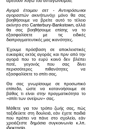
αρέσουν λόγω του ανταγωνισμού;
Αγορά έτοιμου σετ - Αντιπρόσωποι
αγοραστών ακινήτων
όχι μόνο θα σας
βοηθήσουμε να βρείτε αυτό το τέλειο
ακίνητο στο Canterbury-Bankstown, αλλά
θα σας βοηθήσουμε επίσης να το
εξασφαλίσετε με τις ειδικές
διαπραγματευτικές μας ικανότητες.
Έχουμε πρόσβαση σε αποκλειστικές
ευκαιρίες εκτός αγοράς και πριν από την
αγορά που το ευρύ κοινό δεν βλέπει
ποτέ, γεγονός που σας δίνει
περισσότερες πιθανότητες να
εξασφαλίσετε το σπίτι σας.
Θα σας γνωρίσουμε σε προσωπικό
επίπεδο, ώστε να κατανοήσουμε σε
βάθος τι είναι στην πραγματικότητα το
«σπίτι των ονείρων» σας.
Μάθετε για τον τρόπο ζωής σας, πώς
ταξιδεύετε στη δουλειά, εάν έχετε παιδιά
που πρέπει να πάνε στο σχολείο, εάν
χρειάζεστε δημόσια συγκοινωνία κ.λπ.
ιδιοκτησία.