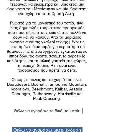
τετραγωνικά χιλιόμετρα και βρίσκεται μία
ώρα νότια του Μπρίσμπεϊν και μία ώρα στην
ενδοχώρα από τη Χρυσή Ακτή. ​
Γνωστό για το μαγευτικό του τοπίο, είναι
ένας δημοφιλής τουριστικός προορισμός
που προσφέρει στους επισκέπτες πολλά να
δουν και να κάνουν. Από τα μυριάδες
οινοποιεία και τις γκαλερί τέχνης μέχρι τις
εκτεταμένες διαδρομές για περπάτημα σε
θάμνους, τις υπερσύγχρονες εγκαταστάσεις
ιπποειδών, τις αναπτυσσόμενες αγροτικές
κοινότητες και τη φιλική γοητεία της χώρας,
η περιοχή Scenic Rim είναι ένας
προορισμός που πρέπει να δείτε.
Οι κύριες πόλεις και τα χωριά του είναι:
Beaudesert, Boonah, Tamborine Mountain,
Kooralbyn, Beechmont, Kalbar, Aratula,
Canungra, Rathdowney, Harrisville και
Peak Crossing.
Θέλω να αγοράσω το δικό μου σπίτι
Θέλω να αγοράσω μια επένδυση