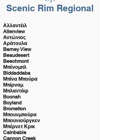
Scenic Rim Regional
Αλλαντέιλ
Allenview
Αντώνιος
Αράτουλα
Barney View
Beaudesert
Beechmont
Μπένομπλ
Biddaddaba
Μπίνα Μπούρα
Μπίρναμ
Μπλαντάιρ
Boonah
Boyland
Bromelton
Μπουνμπούρα
Μπουνιούργκεν
Μπέρνετ Κρικ
Cainbable
Cannon Creek