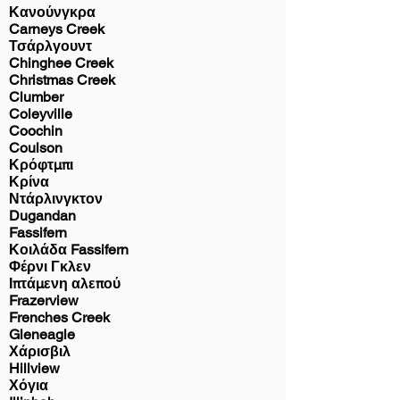
Κανούνγκρα
Carneys Creek
Τσάρλγουντ
Chinghee Creek
Christmas Creek
Clumber
Coleyville
Coochin
Coulson
Κρόφτμπι
Κρίνα
Ντάρλινγκτον
Dugandan
Fassifern
Κοιλάδα Fassifern
Φέρνι Γκλεν
Ιπτάμενη αλεπού
Frazerview
Frenches Creek
Gleneagle
Χάρισβιλ
Hillview
Χόγια