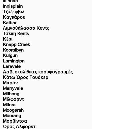
Illinbah
Innisplain
Τζόζεφβιλ
Καγκάρου
Kalbar
Λιμνοθάλασσα Κεντς
Τσέπη Kents
Κέρι
Knapp Creek
Kooralbyn
Kulgun
Lamington
Laravale
Ασβεστολιθικές κορυφογραμμές
Κάτω Όρος Γουόκερ
Μαρόν
Merryvale
Milbong
Μίλφορντ
Milora
Moogerah
Moorang
Μορβίντσα
Όρος Άλφορντ