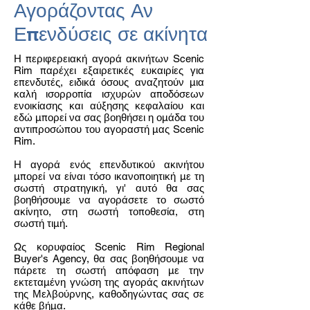
Αγοράζοντας Αν
Επενδύσεις σε ακίνητα
Η περιφερειακή αγορά ακινήτων Scenic
Rim παρέχει εξαιρετικές ευκαιρίες για
επενδυτές, ειδικά όσους αναζητούν μια
καλή ισορροπία ισχυρών αποδόσεων
ενοικίασης και αύξησης κεφαλαίου και
εδώ μπορεί να σας βοηθήσει η ομάδα του
αντιπροσώπου του αγοραστή μας Scenic
Rim.
Η αγορά ενός επενδυτικού ακινήτου
μπορεί να είναι τόσο ικανοποιητική με τη
σωστή στρατηγική, γι' αυτό θα σας
βοηθήσουμε να αγοράσετε το σωστό
ακίνητο, στη σωστή τοποθεσία, στη
σωστή τιμή.
Ως κορυφαίος Scenic Rim Regional
Buyer's Agency, θα σας βοηθήσουμε να
πάρετε τη σωστή απόφαση με την
εκτεταμένη γνώση της αγοράς ακινήτων
της Μελβούρνης, καθοδηγώντας σας σε
κάθε βήμα.