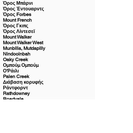
Όρος Μπάρνι
Όρος Έντουαρντς
Όρος Forbes
Mount French
Όρος Γκιπς
Όρος Λίντεσεϊ
Mount Walker
Mount Walker West
Munbilla, Mutdapilly
Nindooinbah
Oaky Creek
Ομπούμ Ομπούμ
Ο'Ράιλι
Palen Creek
Διάβαση κορυφής
Ράντφορντ
Rathdowney
Roadvale
Rosevale
Running Creek
Sarabah
Σίλβερντεϊλ
Southern Lamington
Ταμπούμπα