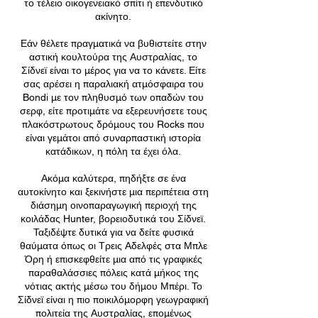
το τέλειο οικογενειακό σπίτι ή επενδυτικό
ακίνητο.
Εάν θέλετε πραγματικά να βυθιστείτε στην
αστική κουλτούρα της Αυστραλίας, το
Σίδνεϊ είναι το μέρος για να το κάνετε. Είτε
σας αρέσει η παραλιακή ατμόσφαιρα του
Bondi με τον πληθυσμό των οπαδών του
σερφ, είτε προτιμάτε να εξερευνήσετε τους
πλακόστρωτους δρόμους του Rocks που
είναι γεμάτοι από συναρπαστική ιστορία
κατάδικων, η πόλη τα έχει όλα.
Ακόμα καλύτερα, πηδήξτε σε ένα
αυτοκίνητο και ξεκινήστε μια περιπέτεια στη
διάσημη οινοπαραγωγική περιοχή της
κοιλάδας Hunter, βορειοδυτικά του Σίδνεϊ.
Ταξιδέψτε δυτικά για να δείτε φυσικά
θαύματα όπως οι Τρεις Αδελφές στα Μπλε
Όρη ή επισκεφθείτε μια από τις γραφικές
παραθαλάσσιες πόλεις κατά μήκος της
νότιας ακτής μέσω του δήμου Μπέρι. Το
Σίδνεϊ είναι η πιο ποικιλόμορφη γεωγραφική
πολιτεία της Αυστραλίας, επομένως