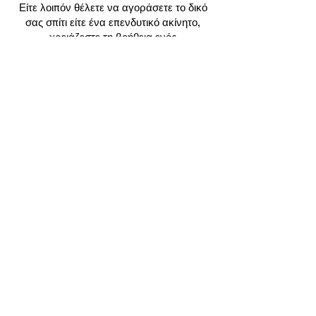
Είτε λοιπόν θέλετε να αγοράσετε το δικό
σας σπίτι είτε ένα επενδυτικό ακίνητο,
χρειάζεστε τη βοήθεια ενός
αντιπροσώπου αγοραστή περισσότερο
από ποτέ, δεδομένων των χαμηλών
επιπέδων αποθεμάτων και του υψηλού
ανταγωνισμού στην αγορά ακινήτων του
Σίδνεϊ.