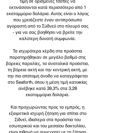
τιμή σε ορισμένες τσέπες να
εκτινάσσονται κατά περισσότερο από 1
εκατομμύριο δολάρια. Αυτός είναι ο λόγος
που χρειάζεστε έναν αντιπρόσωπο
αγοραστή από το Σύδνεϋ στο πλευρό σας
- για να σας βοηθήσει να βρείτε την
καλύτερη δυνατή συμφωνία.
Τα ισχυρότερα κέρδη στα προάστια
παρατηρήθηκαν σε μεγάλο βαθμό στις
βόρειες παραλίες, τα ανατολικά προάστια,
τη βόρεια ακτή και την κεντρική ακτή, με
την πιο απότομη άνοδο να καταγράφεται
στο Seaforth, όπου η μέση τιμή κατοικίας
ανέβηκε κατά 39,3% στα 3,28
εκατομμύρια δολάρια.
Και προχωρώντας προς τα εμπρός, η
εξαιρετικά ισχυρή ζήτηση για σπίτια στο
Σίδνεϊ, ιδιαίτερα στα προάστια του
εσωτερικού και του μεσαίου δακτυλίου,
είναι πιθανό να συνεχιστεί με τη ζήτηση