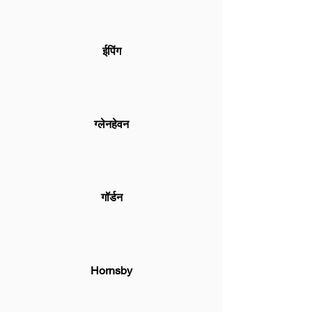
ईपिंग
ग्लेनहेवन
गॉर्डन
Hornsby