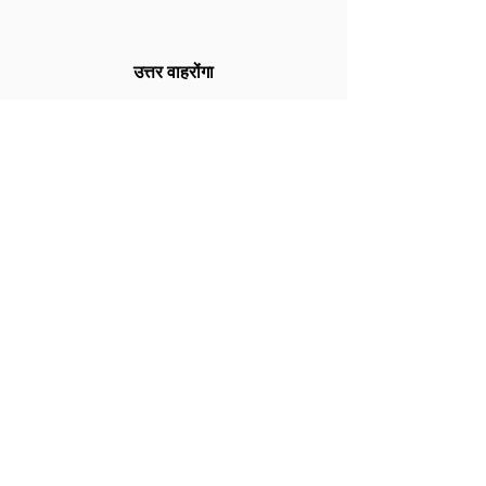
उत्तर वाहरोंगा
पेनांट हिल्स
चिंराट
Roseville