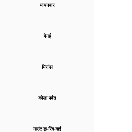
मायनबार
मेनई
मिरांडा
कोला पर्वत
माउंट कू-रिंग-गाई