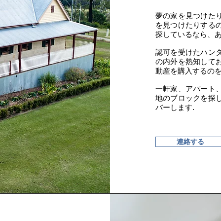
夢の家を見つけた
を見つけたりする
探しているなら、あ
認可を受けたハン
の内外を熟知して
動産を購入するの
一軒家、アパート
地のブロックを探
バーします.​
連絡する