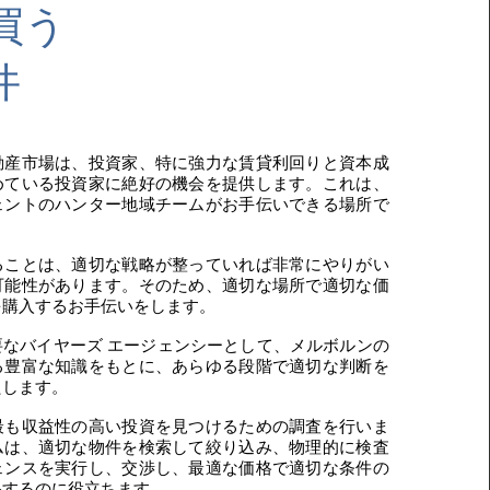
買う
件
動産市場は、投資家、特に強力な賃貸利回りと資本成
めている投資家に絶好の機会を提供します。これは、
ェントのハンター地域チームがお手伝いできる場所で
ることは、適切な戦略が整っていれば非常にやりがい
可能性があります。そのため、適切な場所で適切な価
を購入するお手伝いをします。
要なバイヤーズ エージェンシーとして、メルボルンの
る豊富な知識をもとに、あらゆる段階で適切な判断を
たします。
最も収益性の高い投資を見つけるための調査を行いま
ムは、適切な物件を検索して絞り込み、物理的に検査
ェンスを実行し、交渉し、最適な価格で適切な条件の
するのに役立ちます.