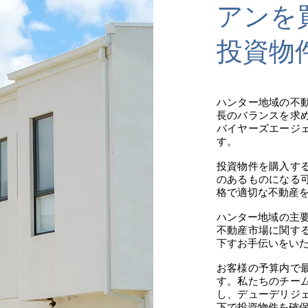
アンを
投資物
ハンター地域の不
長のバランスを求
バイヤーズエージ
す。
投資物件を購入す
のあるものになる
格で適切な不動産
ハンター地域の主
不動産市場に関す
下すお手伝いをい
お客様の予算内で
す。私たちのチー
し、デューデリジ
下で投資物件を確保