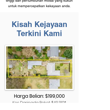
tinggi dan pertumbuhan modal yang kukuh
untuk mempercepatkan kekayaan anda.
Kisah Kejayaan
Terkini Kami
Harga Belian: $199,000
Kos Daripada Poket: $49,310*
Hasil Sewaan Kasar: 7.7%