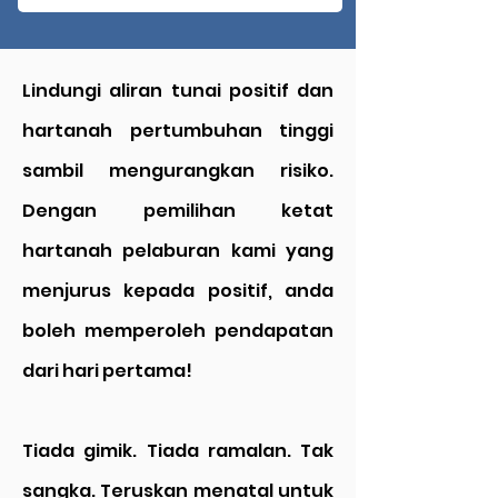
Lindungi aliran tunai positif dan
hartanah pertumbuhan tinggi
sambil mengurangkan risiko.
Dengan pemilihan ketat
hartanah pelaburan kami yang
menjurus kepada positif, anda
boleh memperoleh pendapatan
dari hari pertama!
Tiada gimik. Tiada ramalan. Tak
sangka. Teruskan menatal untuk