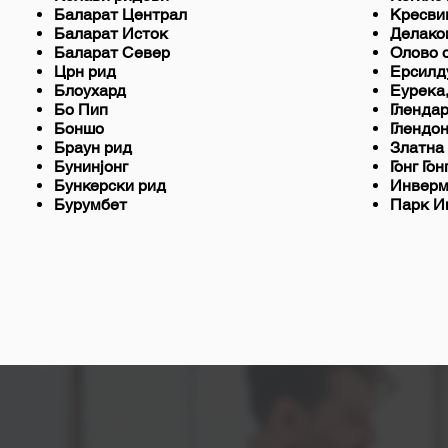
Баларат Централ
Кресви
Баларат Исток
Делако
Баларат Север
Олово 
Црн рид
Ерсилд
Блоухард
Еурека,
Бо Пип
Гленда
Боншо
Глендо
Браун рид
Златна
Бунинјонг
Гонг Гон
Бункерски рид
Инверм
Бурумбет
Парк И