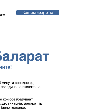
Контактирајте не
ore
Баларат
чите!
5 минути западно од
 позадина на иконата на
те кои обезбедуваат
 дестинација. Баларат ја
 јавно гласање.