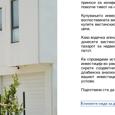
приноси за изнај
помогне тимот на 
Купувањето инве
воспоставената ви
купите вистинскио
цена.
Како водечка агенц
донесете вистин
пазарот за недви
патот.
Ќе спроведеме ист
инвестиција во ра
скрати соодветни
длабинска анализа
вашиот инвестици
услови.
Подготвени сте да
Кликнете овде за 