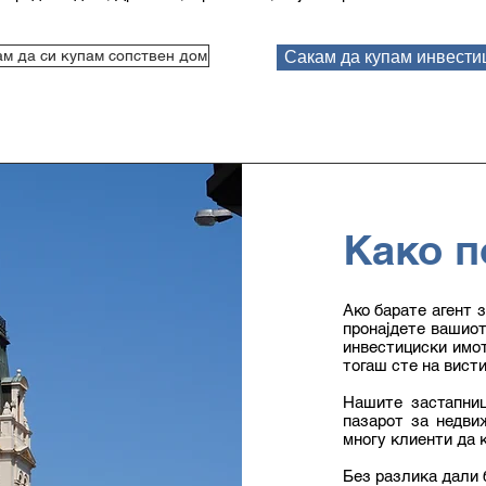
м да си купам сопствен дом
Сакам да купам инвести
Како п
Ако барате агент з
пронајдете вашиот
инвестициски имот
тогаш сте на вист
Нашите застапниц
пазарот за недви
многу клиенти да к
Без разлика дали б