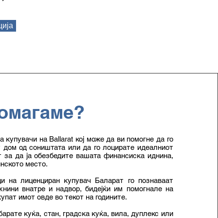
ција
омагаме?
а купувачи на Ballarat кој може да ви помогне да го
 дом од соништата или да го лоцирате идеалниот
 за да ја обезбедите вашата финансиска иднина,
инското место.
и на лиценциран купувач Баларат го познаваат
жнини внатре и надвор, бидејќи им помогнале на
упат имот овде во текот на годините.
арате куќа, стан, градска куќа, вила, дуплекс или