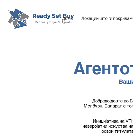
Дома
Локации што ги покривам
Агенто
Ваши
Добредојдовте во Б
Мелбурн, Баларат е топ
Иницијатива на VTI
неверојатни искуства на
освои титулата