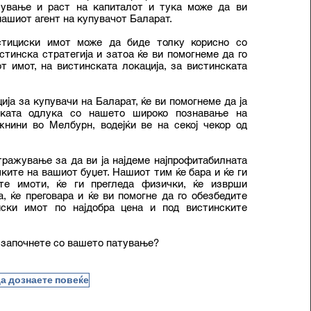
мување и раст на капиталот и тука може да ви
нашиот агент на купувачот Баларат.
стициски имот може да биде толку корисно со
стинска стратегија и затоа ќе ви помогнеме да го
т имот, на вистинската локација, за вистинската
ија за купувачи на Баларат, ќе ви помогнеме да ја
ската одлука со нашето широко познавање на
жнини во Мелбурн, водејќи ве на секој чекор од
ражување за да ви ја најдеме најпрофитабилната
мките на вашиот буџет. Нашиот тим ќе бара и ќе ги
те имоти, ќе ги прегледа физички, ќе изврши
, ќе преговара и ќе ви помогне да го обезбедите
ски имот по најдобра цена и под вистинските
 започнете со вашето патување?
да дознаете повеќе