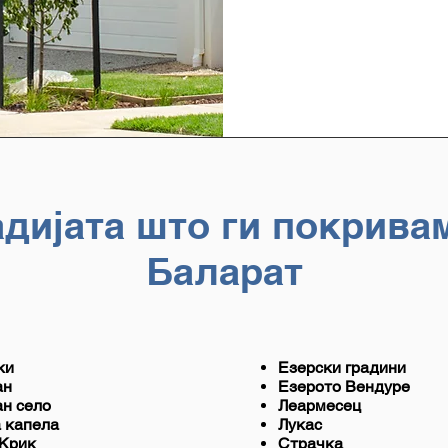
дијата што ги покрива
Баларат
ки
Езерски градини
ан
Езерото Вендуре
ан село
Леармесец
 капела
Лукас
 Крик
Страчка