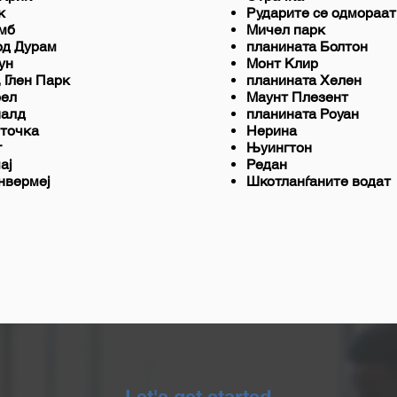
к
Рударите се одмораат
мб
Мичел парк
од Дурам
планината Болтон
ун
Монт Клир
 Глен Парк
планината Хелен
рел
Маунт Плезент
налд
планината Роуан
 точка
Нерина
г
Њуингтон
ај
Редан
нвермеј
Шкотланѓаните водат