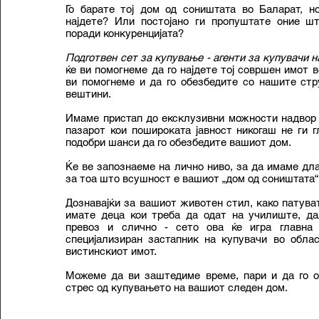
Го барате тој дом од соништата во Баларат, н
најдете? Или постојано ги пропуштате оние ш
поради конкуренцијата?
Подготвен сет за купување - агенти за купувачи н
ќе ви помогнеме да го најдете тој совршен имот в
ви помогнеме и да го обезбедите со нашите стр
вештини.
Имаме пристап до ексклузивни можности надвор 
пазарот кои пошироката јавност никогаш не ги г
подобри шанси да го обезбедите вашиот дом.
Ќе ве запознаеме на лично ниво, за да имаме дл
за тоа што всушност е вашиот „дом од соништата“
Дознавајќи за вашиот животен стил, како патува
имате деца кои треба да одат на училиште, да
превоз и слично - сето ова ќе игра главна
специјализиран застапник на купувачи во облас
вистинскиот имот.
Можеме да ви заштедиме време, пари и да го 
стрес од купувањето на вашиот следен дом.