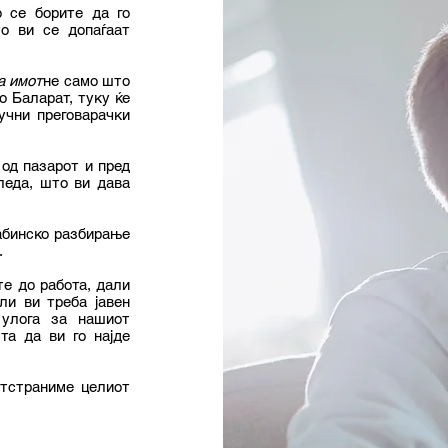
о се борите да го
то ви се допаѓаат
а имот
не само што
о Баларат, туку ќе
учни преговарачки
од пазарот и пред
леда, што ви дава
абинско разбирање
.
те до работа, дали
ли ви треба јавен
 улога за нашиот
та да ви го најде
отстраниме целиот