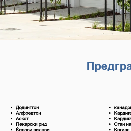
Предгра
Додингтон
канадс
Алфредтон
Кардиг
Аскот
Кардиг
Пекарски рид
Стан на
Ќелави ридови
Когилс