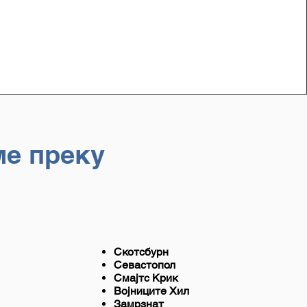
ме преку
Скотсбурн
Севастопол
Смајтс Крик
Војниците Хил
Замрзнат