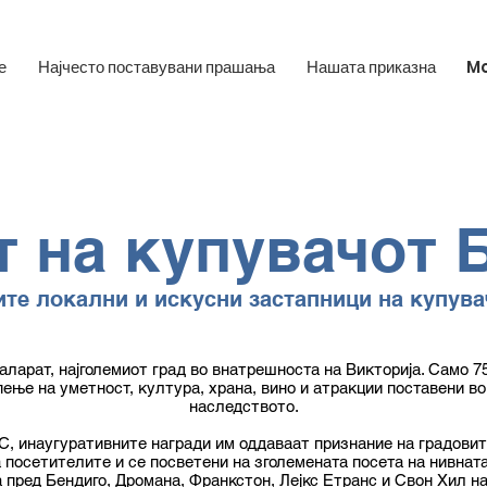
е
Најчесто поставувани прашања
Нашата приказна
M
т на купувачот 
те локални и искусни застапници на купува
аларат, најголемиот град во внатрешноста на Викторија. Само 7
ење на уметност, култура, храна, вино и атракции поставени во
наследството.
C, инаугуративните награди им оддаваат признание на градови
 посетителите и се посветени на зголемената посета на нивната
 пред Бендиго, Дромана, Франкстон, Лејкс Етранс и Свон Хил на