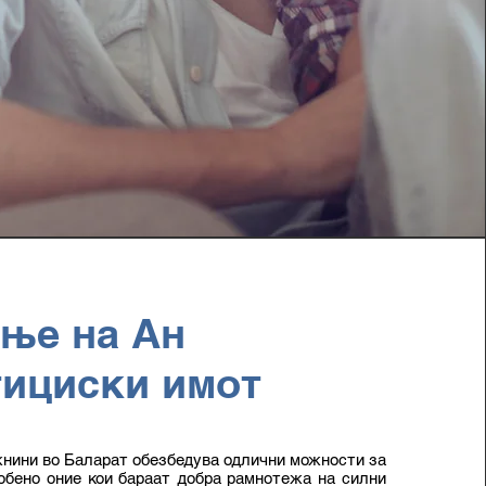
ње на Ан
ициски имот
нини во Баларат обезбедува одлични можности за
обено оние кои бараат добра рамнотежа на силни