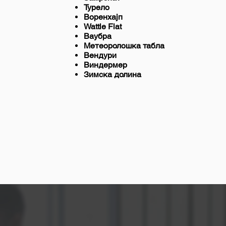
Турело
Воренхајп
Wattle Flat
Ваубра
Метеоролошка табла
Вендури
Виндермер
Зимска долина