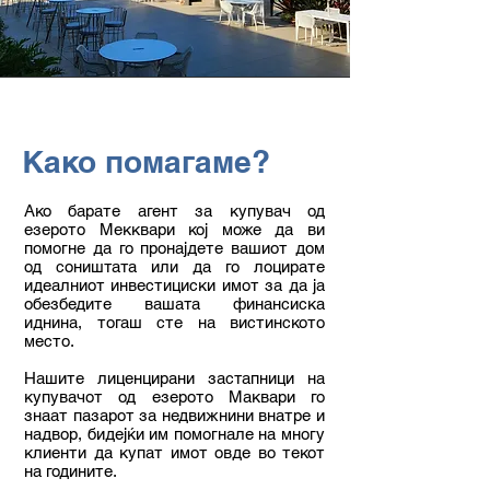
Како помагаме?
Ако барате агент за купувач од
езерото Мекквари кој може да ви
помогне да го пронајдете вашиот дом
од соништата или да го лоцирате
идеалниот инвестициски имот за да ја
обезбедите вашата финансиска
иднина, тогаш сте на вистинското
место.
Нашите лиценцирани застапници на
купувачот од езерото Маквари го
знаат пазарот за недвижнини внатре и
надвор, бидејќи им помогнале на многу
клиенти да купат имот овде во текот
на годините.