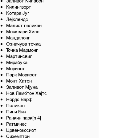
Заливот Килабен
Килингворт
Котара Југ
Лејклендс
Малиот пеликан
Мекквари Хилс
Мандалонг
Означува точка
Точка Мармонг
Мартинсвил
Мирабука
Морисет
Парк Морисет
Монт Хатон
Заливот Мјуна
Нов Ламбтон Хајтс
Нордс Варф
Пеликан
Пини Бич
Ранкин парк[n 4]
Ратминес
Црвенокосиот
Сихемптон