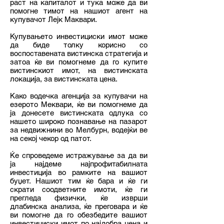
раст на капиталот и тука може да ви
помогне тимот на нашиот агент на
купувачот Лејк Маквари.
Купувањето инвестициски имот може
да биде толку корисно со
воспоставената вистинска стратегија и
затоа ќе ви помогнеме да го купите
вистинскиот имот, на вистинската
локација, за вистинската цена.
Како водечка агенција за купувачи на
езерото Меквари, ќе ви помогнеме да
ја донесете вистинската одлука со
нашето широко познавање на пазарот
за недвижнини во Мелбурн, водејќи ве
на секој чекор од патот.
Ќе спроведеме истражување за да ви
ја најдеме најпрофитабилната
инвестиција во рамките на вашиот
буџет. Нашиот тим ќе бара и ќе ги
скрати соодветните имоти, ќе ги
прегледа физички, ќе изврши
длабинска анализа, ќе преговара и ќе
ви помогне да го обезбедите вашиот
инвестициски имот по најдобра цена и