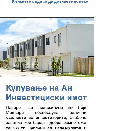
Кликнете овде за да дознаете повеќе
Купување на Ан
Инвестициски имот
Пазарот за недвижнини во Лејк
Маквари обезбедува одлични
можности за инвеститорите, особено
за оние кои бараат добра рамнотежа
на силни приноси за изнајмување и