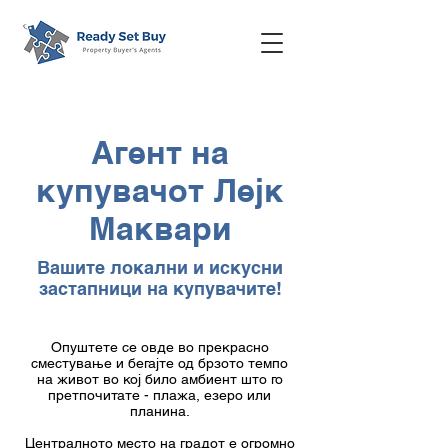
Агент на
купувачот Лејк
Маквари
Вашите локални и искусни
застапници на купувачите!
Опуштете се овде во прекрасно
сместување и бегајте од брзото темпо
на живот во кој било амбиент што го
претпочитате - плажа, езеро или
планина.
Централното место на градот е огромно