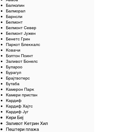
Балколин
Балморал
Барнсли
Белмонт
Белмонт Север
Белмонт Јужен
Бенетс Грин
Паркот Блеккалс
Ковачи
Болтон Поинт
Заливот Бонелс
Булароо
Бурагул
Брајтвотерс
Бутаба
Камерон Парк
Камери пристан
Кардиф
Кардиф Хајтс
Кардиф Југ
Кери Беј
Заливот Кетрин Хил
Пештери плажа