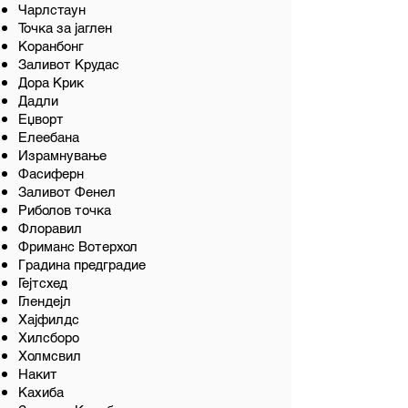
Чарлстаун
Точка за јаглен
Коранбонг
Заливот Крудас
Дора Крик
Дадли
Еџворт
Елеебана
Израмнување
Фасиферн
Заливот Фенел
Риболов точка
Флоравил
Фриманс Вотерхол
Градина предградие
Гејтсхед
Глендејл
Хајфилдс
Хилсборо
Холмсвил
Накит
Кахиба