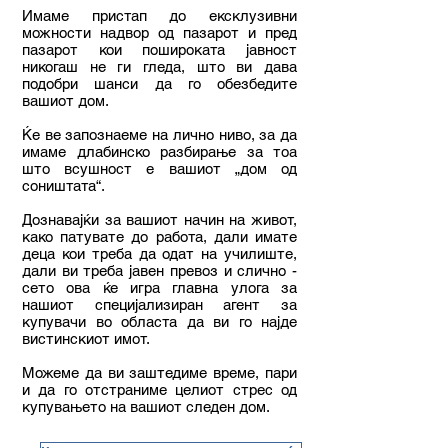
Имаме пристап до ексклузивни
можности надвор од пазарот и пред
пазарот кои пошироката јавност
никогаш не ги гледа, што ви дава
подобри шанси да го обезбедите
вашиот дом.
Ќе ве запознаеме на лично ниво, за да
имаме длабинско разбирање за тоа
што всушност е вашиот „дом од
соништата“.
Дознавајќи за вашиот начин на живот,
како патувате до работа, дали имате
деца кои треба да одат на училиште,
дали ви треба јавен превоз и слично -
сето ова ќе игра главна улога за
нашиот специјализиран агент за
купувачи во областа да ви го најде
вистинскиот имот.
Можеме да ви заштедиме време, пари
и да го отстраниме целиот стрес од
купувањето на вашиот следен дом.