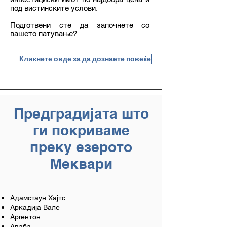
под вистинските услови.
Подготвени сте да започнете со
вашето патување?
Кликнете овде за да дознаете повеќе
Предградијата што
ги покриваме
преку езерото
Меквари
Адамстаун Хајтс
Аркадија Вале
Аргентон
Аваба