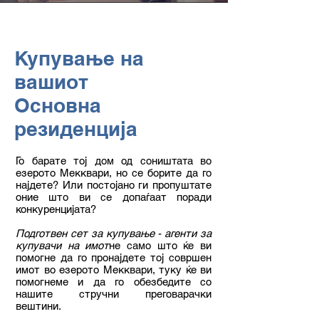
Купување на
вашиот
Основна
резиденција
Го барате тој дом од соништата во
езерото Мекквари, но се борите да го
најдете? Или постојано ги пропуштате
оние што ви се допаѓаат поради
конкуренцијата?
Подготвен сет за купување - агенти за
купувачи на имот
не само што ќе ви
помогне да го пронајдете тој совршен
имот во езерото Мекквари, туку ќе ви
помогнеме и да го обезбедите со
нашите стручни преговарачки
вештини.